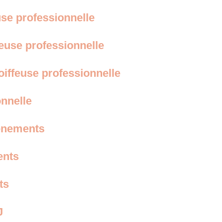
use professionnelle
feuse professionnelle
oiffeuse professionnelle
onnelle
vénements
ents
ts
J