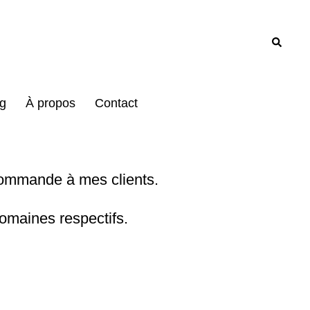
Recher
g
À propos
Contact
commande à mes clients.
omaines respectifs.