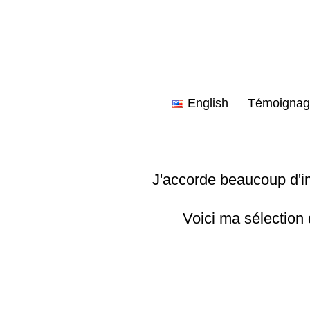
Aller
au
contenu
English
Témoignag
J'accorde beaucoup d'i
Voici ma sélection