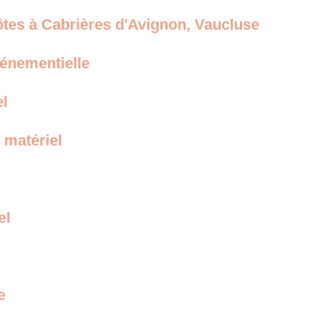
ôtes à Cabrières d'Avignon, Vaucluse
vénementielle
el
 matériel
el
e