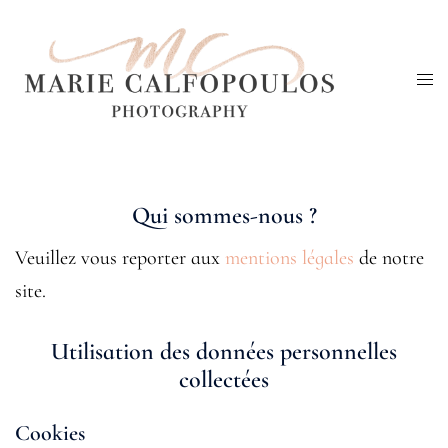
Aller
au
Ouv
contenu
le
me
Qui sommes-nous ?
Veuillez vous reporter aux
mentions légales
de notre
site.
Utilisation des données personnelles
collectées
Cookies