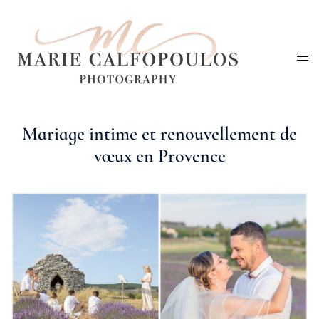
Aller
au
Ouv
contenu
le
me
Mariage intime et renouvellement de
vœux en Provence