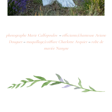
photographe Marie Calfopoulos
–
officiante/chanteuse Ariane
Douguet
–
maquillage/coiffure Charlotte Arquier
–
robe de
mariée Nanyne