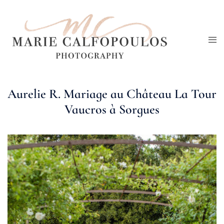
Aller
au
Ouv
contenu
le
me
Aurelie R. Mariage au Château La Tour
Vaucros à Sorgues