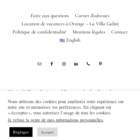
Foire aux questions
Carnet d’adresses
Location de vacances à Orange – La Villa Galini
Politique de confidentialité
Mentions légales
Contact
English
Marie Calfopoulos is a wedding, couple, family and corporate
photographer in Orange, Avignon, Luberon, Alpilles, Provence,
Nous utilisons des cookies pour améliorer votre expérience sur
notre site et mémoriser vos préférences. En cliquant sur
France
« Accepter », vous autorisez l’usage de tous les cookies.
© Marie Calfopoulos Photography 2012-2026
Je refuse la vente de mes informations personnelles
.
Réglages
Accepter