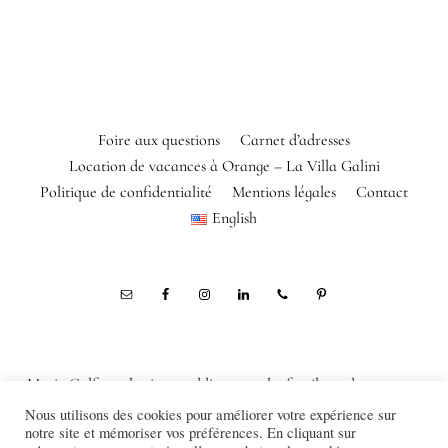
Foire aux questions
Carnet d’adresses
Location de vacances à Orange – La Villa Galini
Politique de confidentialité
Mentions légales
Contact
English
Marie Calfopoulos is a wedding, couple, family and corporate
photographer in Orange, Avignon, Luberon, Alpilles, Provence,
Nous utilisons des cookies pour améliorer votre expérience sur
notre site et mémoriser vos préférences. En cliquant sur
France