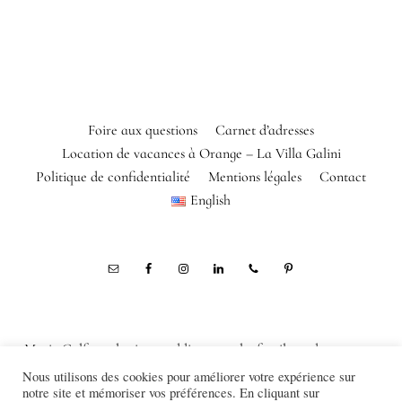
Foire aux questions
Carnet d’adresses
Location de vacances à Orange – La Villa Galini
Politique de confidentialité
Mentions légales
Contact
English
Marie Calfopoulos is a wedding, couple, family and corporate
photographer in Orange, Avignon, Luberon, Alpilles, Provence,
Nous utilisons des cookies pour améliorer votre expérience sur
notre site et mémoriser vos préférences. En cliquant sur
France