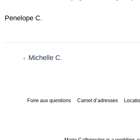
Penelope C.
Navigation
d’article
Michelle C.
Foire aux questions
Carnet d’adresses
Locatio
Marie Calfopoulos is a wedding, c