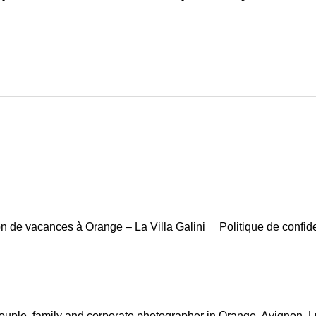
n de vacances à Orange – La Villa Galini
Politique de confide
ouple, family and corporate photographer in Orange, Avignon, L