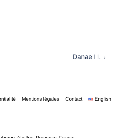
Danae H.
ntialité
Mentions légales
Contact
English
uberon, Alpilles, Provence, France