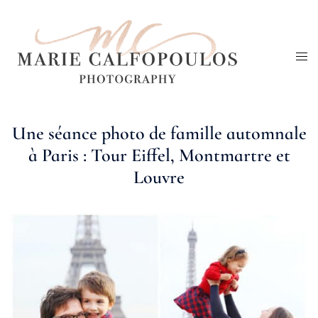
Aller
au
Ouv
contenu
le
me
Une séance photo de famille automnale
à Paris : Tour Eiffel, Montmartre et
Louvre