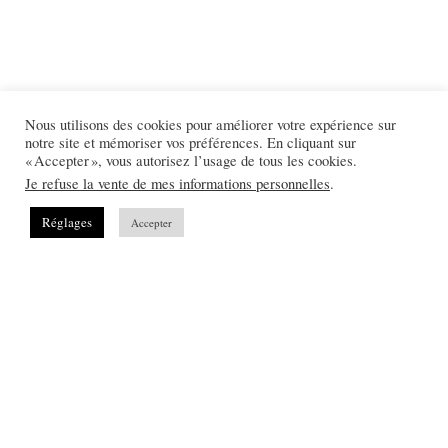
Nous utilisons des cookies pour améliorer votre expérience sur
notre site et mémoriser vos préférences. En cliquant sur
Foire aux questions
Carnet d’adresses
« Accepter », vous autorisez l’usage de tous les cookies.
Location de vacances à Orange – La Villa Galini
Je refuse la vente de mes informations personnelles
.
Politique de confidentialité
Mentions légales
Contact
Réglages
Accepter
English
Marie Calfopoulos is a wedding, couple, family and corporate
photographer in Orange, Avignon, Luberon, Alpilles, Provence,