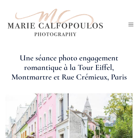
Aller
au
Ouv
contenu
le
me
Une séance photo engagement
romantique à la Tour Eiffel,
Montmartre et Rue Crémieux, Paris