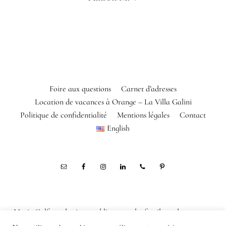
Foire aux questions
Carnet d’adresses
Location de vacances à Orange – La Villa Galini
Politique de confidentialité
Mentions légales
Contact
English
Marie Calfopoulos is a wedding, couple, family and corporate
photographer in Orange, Avignon, Luberon, Alpilles, Provence,