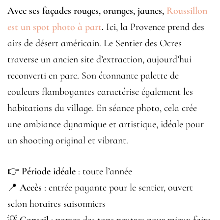
Avec ses façades rouges, oranges, jaunes,
Roussillon
est un spot photo à part
.
Ici, la Provence prend des
airs de désert américain. Le Sentier des Ocres
traverse un ancien site d’extraction, aujourd’hui
reconverti en parc. Son étonnante palette de
couleurs flamboyantes caractérise également les
habitations du village. En séance photo, cela crée
une ambiance dynamique et artistique, idéale pour
un shooting original et vibrant.
👉
Période idéale
: toute l’année
📍
Accès
: entrée payante pour le sentier, ouvert
selon horaires saisonniers
💡
Conseil
: portez des tons neutres pour mieux faire