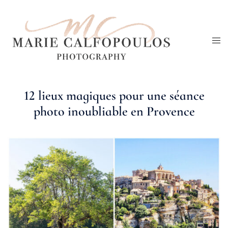
Aller
au
Ouv
contenu
le
me
12 lieux magiques pour une séance
photo inoubliable en Provence